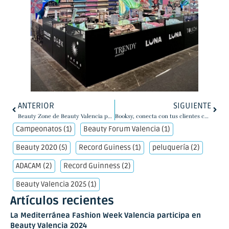
ANTERIOR
SIGUIENTE
Beauty Zone de Beauty Valencia pone el foco en la innovación con un programa de conferencias centrado en exosomas y estética oncológica
Booksy, conecta con tus clientes con el Marketplace de referencia en España
Campeonatos
(1)
Beauty Forum Valencia
(1)
Beauty 2020
(5)
Record Guiness
(1)
peluquería
(2)
ADACAM
(2)
Record Guinness
(2)
Beauty Valencia 2025
(1)
Artículos recientes
La Mediterránea Fashion Week Valencia participa en
Beauty Valencia 2024