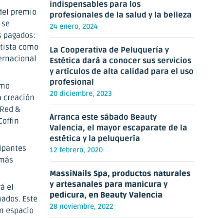
indispensables para los
del premio
profesionales de la salud y la belleza
 se
24 enero, 2024
s pagados:
rtista como
La Cooperativa de Peluquería y
ernacional
Estética dará a conocer sus servicios
y artículos de alta calidad para el uso
profesional
omo
20 diciembre, 2023
a creación
 Red &
Arranca este sábado Beauty
Coffin
Valencia, el mayor escaparate de la
estética y la peluquería
cipantes
12 febrero, 2020
 más
MassiNails Spa, productos naturales
y artesanales para manicura y
á el
pedicura, en Beauty Valencia
nados. Este
28 noviembre, 2022
n espacio