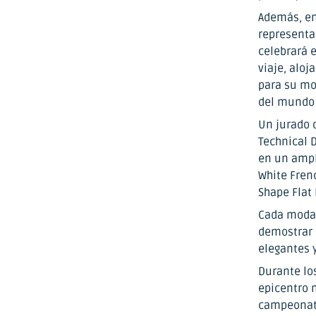
Además, en
representa
celebrará e
viaje, aloj
para su mo
del mundo 
Un jurado d
Technical 
en un ampl
White Frenc
Shape Flat
Cada modal
demostrar 
elegantes 
Durante lo
epicentro 
campeonato