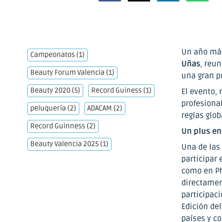
Un año má
Campeonatos
(1)
Uñas
, reu
Beauty Forum Valencia
(1)
una gran p
Beauty 2020
(5)
Record Guiness
(1)
El evento, 
profesiona
peluquería
(2)
ADACAM
(2)
reglas glob
Record Guinness
(2)
Un plus en
Beauty Valencia 2025
(1)
Una de las
participar
como en Ph
directamen
participaci
Edición de
países y c