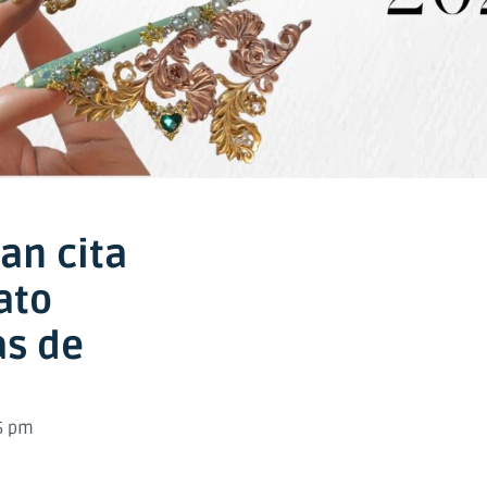
dan cita
ato
as de
5 pm