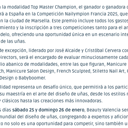
 la modalidad Top Master Champion, el ganador o ganadora 
rá a España en la Competición Nailympion Francia 2025, que
n la ciudad de Marsella. Este premio incluye todos los gasto
amiento y la inscripción a tres competiciones tanto para el a
delo, ofreciendo una oportunidad única en un escenario int
de las uñas.
e excepción, liderado por José Alcaide y Cristóbal Cervera c
Directors, será el encargado de evaluar minuciosamente cad
io abanico de modalidades, entre las que figuran, Manicure
h, Manicure Salon Design, French Sculpted, Stiletto Nail Art, 
 Design o Babyboomer.
idad representa un desafío único, que permitirá a los parti
su maestría en el arte del diseño de uñas, desde los estilos
y clásicos hasta las creaciones más innovadoras.
s días
sábado 25 y domingo 26 de enero
, Beauty Valencia ser
mundial del diseño de uñas, congregando a expertos y aficio
 no solo es una oportunidad para competir, sino también u