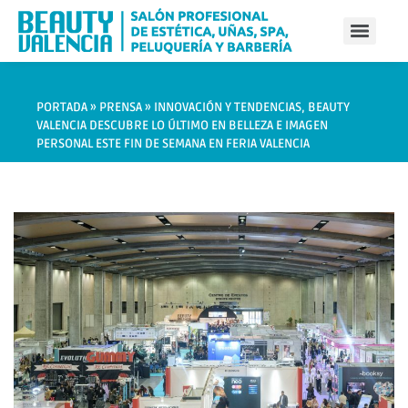
PORTADA
»
PRENSA
»
INNOVACIÓN Y TENDENCIAS, BEAUTY
VALENCIA DESCUBRE LO ÚLTIMO EN BELLEZA E IMAGEN
PERSONAL ESTE FIN DE SEMANA EN FERIA VALENCIA