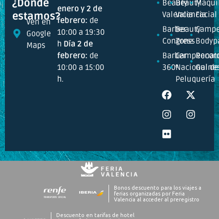
¿Dónde
Beauty
Beauty
Maquil
enero y 2 de
Valencia
Valencia
Facial
estamos?
febrero:
de
Ven en
Barber
Beauty
Campe
10:00 a 19:30
Google
Congress
Zone
Bodyp
h
Día 2 de
Maps
febrero:
de
Barber
Campeonat
Recor
10:00 a 15:00
360º
Nacional de
Guine
h.
Peluquería