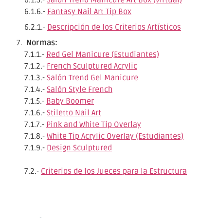
6.1.5.-
Salón Trend Manicure Art Box (virtual)
6.1.6.-
Fantasy Nail Art Tip Box
6.2.1.-
Descripción de los Criterios Artísticos
Normas:
7.1.1.-
Red Gel Manicure (Estudiantes)
7.1.2.-
French Sculptured Acrylic
7.1.3.-
Salón Trend Gel Manicure
7.1.4.-
Salón Style French
7.1.5.-
Baby Boomer
7.1.6.-
Stiletto Nail Art
7.1.7.-
Pink and White Tip Overlay
7.1.8.-
White Tip Acrylic Overlay (Estudiantes)
7.1.9.-
Design Sculptured
7.2.-
Criterios de los Jueces para la Estructura